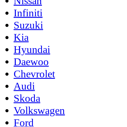
Nissan
Infiniti
Suzuki
Kia
Hyundai
Daewoo
Chevrolet
Audi
Skoda
Volkswagen
Ford