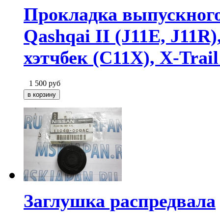
Прокладка выпускного 
Qashqai II (J11E, J11R)
хэтчбек (C11X), X-Trail
1 500
руб
Заглушка распредвала