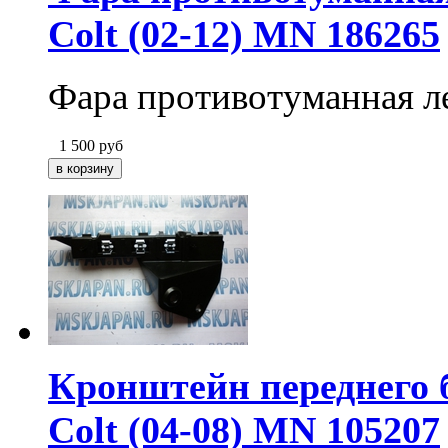
Colt (02-12) MN 186265
Фара противотуманная л
1 500
руб
Кронштейн переднего б
Colt (04-08) MN 105207