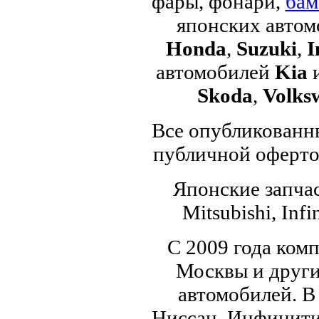
фары, фонари,
бам
японских авто
Honda
,
Suzuki
,
I
автомобилей
Kia
Skoda
,
Volks
Все опубликованны
публичной офертой
Японские запчас
Mitsubishi, Infi
С 2009 года ком
Москвы и други
автомобилей. В
Ниссан, Инфинити,