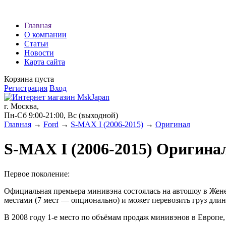
Наши партнеры:
Главная
О компании
экспресс займы
Статьи
Новости
Карта сайта
Корзина пуста
Регистрация
Вход
г. Москва,
Пн-Сб 9:00-21:00, Вс (выходной)
Главная
→
Ford
→
S-MAX I (2006-2015)
→
Оригинал
S-MAX I (2006-2015) Оригина
Первое поколение:
Официальная премьера минивэна состоялась на автошоу в Жене
местами (7 мест — опционально) и может перевозить груз длино
В 2008 году 1-е место по объёмам продаж минивэнов в Европе, ч