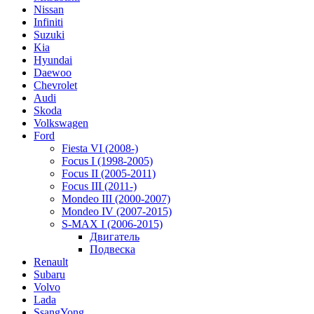
Nissan
Infiniti
Suzuki
Kia
Hyundai
Daewoo
Chevrolet
Audi
Skoda
Volkswagen
Ford
Fiesta VI (2008-)
Focus I (1998-2005)
Focus II (2005-2011)
Focus III (2011-)
Mondeo III (2000-2007)
Mondeo IV (2007-2015)
S-MAX I (2006-2015)
Двигатель
Подвеска
Renault
Subaru
Volvo
Lada
SsangYong