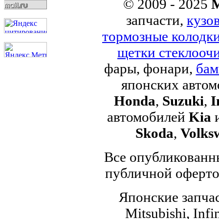
© 2009 - 2025
M
запчасти,
кузо
тормозные колодк
щетки стеклоочи
фары, фонари,
бам
японских авто
Honda
,
Suzuki
,
I
автомобилей
Kia
Skoda
,
Volks
Все опубликованны
публичной офертой
Японские запчас
Mitsubishi, Infi