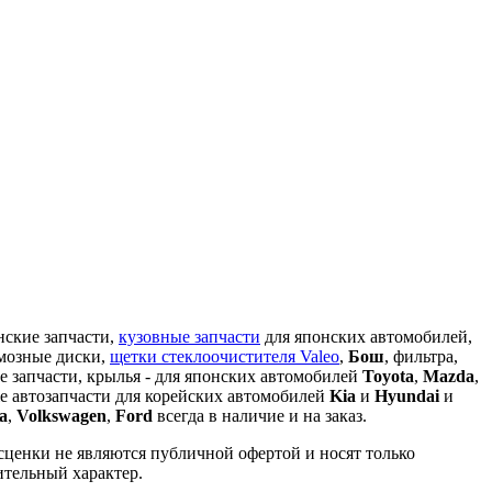
кие запчасти,
кузовные запчасти
для японских автомобилей,
рмозные диски,
щетки стеклоочистителя Valeo
,
Бош
, фильтра,
е запчасти, крылья - для японских автомобилей
Toyota
,
Mazda
,
 же автозапчасти для корейских автомобилей
Kia
и
Hyundai
и
a
,
Volkswagen
,
Ford
всегда в наличие и на заказ.
сценки не являются публичной офертой и носят только
ительный характер.