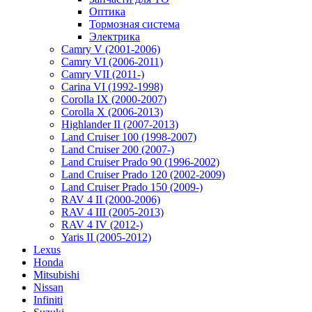
Оптика
Тормозная система
Электрика
Camry V (2001-2006)
Camry VI (2006-2011)
Camry VII (2011-)
Carina VI (1992-1998)
Corolla IX (2000-2007)
Corolla X (2006-2013)
Highlander II (2007-2013)
Land Cruiser 100 (1998-2007)
Land Cruiser 200 (2007-)
Land Cruiser Prado 90 (1996-2002)
Land Cruiser Prado 120 (2002-2009)
Land Cruiser Prado 150 (2009-)
RAV 4 II (2000-2006)
RAV 4 III (2005-2013)
RAV 4 IV (2012-)
Yaris II (2005-2012)
Lexus
Honda
Mitsubishi
Nissan
Infiniti