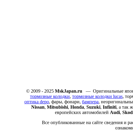
© 2009 - 2025
MskJapan.ru
— Оригинальные японс
тормозные колодки
,
тормозные колодки lucas
, то
оптика depo
, фары, фонари,
бампера
, неоригинальны
Nissan
,
Mitsubishi
,
Honda
,
Suzuki
,
Infiniti
, а так
европейских автомобилей
Audi
,
Skod
Все опубликованные на сайте сведения и ра
ознаком