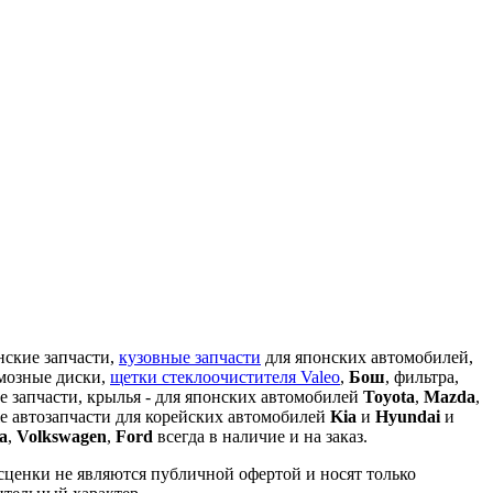
кие запчасти,
кузовные запчасти
для японских автомобилей,
рмозные диски,
щетки стеклоочистителя Valeo
,
Бош
, фильтра,
е запчасти, крылья - для японских автомобилей
Toyota
,
Mazda
,
 же автозапчасти для корейских автомобилей
Kia
и
Hyundai
и
a
,
Volkswagen
,
Ford
всегда в наличие и на заказ.
сценки не являются публичной офертой и носят только