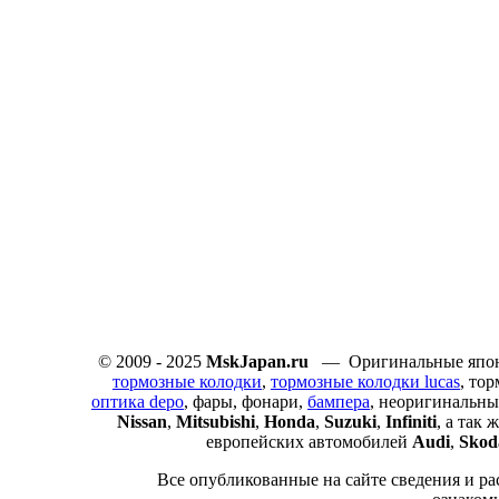
© 2009 - 2025
MskJapan.ru
— Оригинальные японс
тормозные колодки
,
тормозные колодки lucas
, то
оптика depo
, фары, фонари,
бампера
, неоригинальны
Nissan
,
Mitsubishi
,
Honda
,
Suzuki
,
Infiniti
, а так
европейских автомобилей
Audi
,
Skod
Все опубликованные на сайте сведения и ра