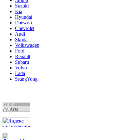
Infiniti
Suzuki
Kia
Hyundai
Daewoo
Chevrolet
Audi
Skoda
Volkswagen
Ford
Renault
Subaru
Volvo
Lada
SsangYong