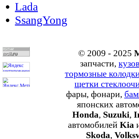
Lada
SsangYong
© 2009 - 2025
M
запчасти,
кузо
тормозные колодк
щетки стеклоочи
фары, фонари,
бам
японских авто
Honda
,
Suzuki
,
I
автомобилей
Kia
Skoda
,
Volks