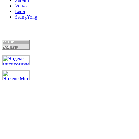
Subaru
Volvo
Lada
SsangYong