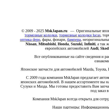
© 2009 - 2025
MskJapan.ru
— Оригинальные японс
тормозные колодки
,
тормозные колодки lucas
, то
оптика depo
, фары, фонари,
бампера
, неоригинальны
Nissan
,
Mitsubishi
,
Honda
,
Suzuki
,
Infiniti
, а так
европейских автомобилей
Audi
,
Skod
Все опубликованные на сайте сведения и ра
ознаком
Японские запчасти для автомобилей Mazda, Toyota, Hon
С 2009 года компания MskJapan предлагает авто
японских автомобилей. В нашем ассортименте вы н
Сузуки и Мазда. Мы готовы предоставить Вам запчас
под заказ 
Компания MskJapan всегда открыта для сот
Наши партнеры: Информационны