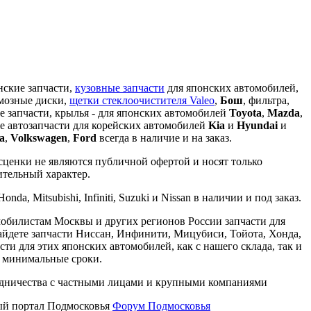
кие запчасти,
кузовные запчасти
для японских автомобилей,
рмозные диски,
щетки стеклоочистителя Valeo
,
Бош
, фильтра,
е запчасти, крылья - для японских автомобилей
Toyota
,
Mazda
,
 же автозапчасти для корейских автомобилей
Kia
и
Hyundai
и
a
,
Volkswagen
,
Ford
всегда в наличие и на заказ.
сценки не являются публичной офертой и носят только
ительный характер.
da, Mitsubishi, Infiniti, Suzuki и Nissan в наличии и под заказ.
мобилистам Москвы и других регионов России запчасти для
айдете запчасти Ниссан, Инфинити, Мицубиси, Тойота, Хонда,
ти для этих японских автомобилей, как с нашего склада, так и
в минимальные сроки.
рудничества с частными лицами и крупными компаниями
й портал Подмосковья
Форум Подмосковья