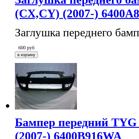
(CX,CY) (2007-) 6400A
Заглушка переднего бам
600
руб
Бампер передний TYG д
(2007-) 6400B916WA