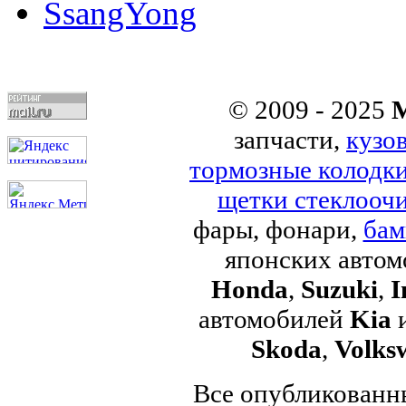
SsangYong
© 2009 - 2025
M
запчасти,
кузо
тормозные колодк
щетки стеклоочи
фары, фонари,
бам
японских авто
Honda
,
Suzuki
,
I
автомобилей
Kia
Skoda
,
Volks
Все опубликованны