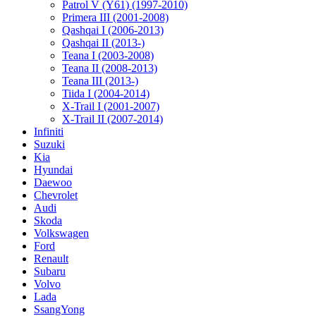
Patrol V (Y61) (1997-2010)
Primera III (2001-2008)
Qashqai I (2006-2013)
Qashqai II (2013-)
Teana I (2003-2008)
Teana II (2008-2013)
Teana III (2013-)
Tiida I (2004-2014)
X-Trail I (2001-2007)
X-Trail II (2007-2014)
Infiniti
Suzuki
Kia
Hyundai
Daewoo
Chevrolet
Audi
Skoda
Volkswagen
Ford
Renault
Subaru
Volvo
Lada
SsangYong