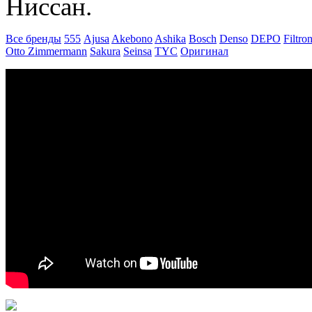
Ниссан.
Все бренды
555
Ajusa
Akebono
Ashika
Bosch
Denso
DEPO
Filtro
Otto Zimmermann
Sakura
Seinsa
TYC
Оригинал