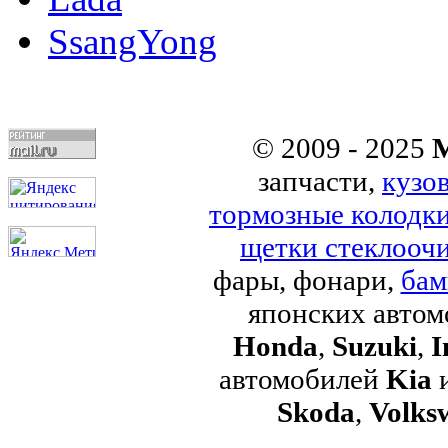
SsangYong
© 2009 - 2025
M
запчасти,
кузо
тормозные колодк
щетки стеклоочи
фары, фонари,
бам
японских авто
Honda
,
Suzuki
,
I
автомобилей
Kia
Skoda
,
Volks