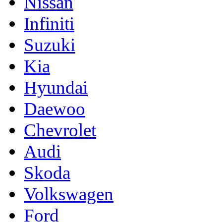
Nissan
Infiniti
Suzuki
Kia
Hyundai
Daewoo
Chevrolet
Audi
Skoda
Volkswagen
Ford