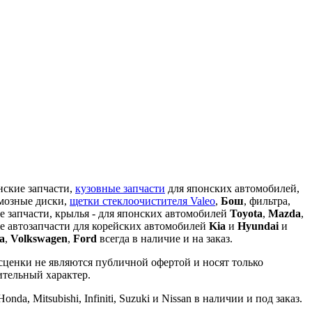
кие запчасти,
кузовные запчасти
для японских автомобилей,
рмозные диски,
щетки стеклоочистителя Valeo
,
Бош
, фильтра,
е запчасти, крылья - для японских автомобилей
Toyota
,
Mazda
,
 же автозапчасти для корейских автомобилей
Kia
и
Hyundai
и
a
,
Volkswagen
,
Ford
всегда в наличие и на заказ.
сценки не являются публичной офертой и носят только
ительный характер.
da, Mitsubishi, Infiniti, Suzuki и Nissan в наличии и под заказ.