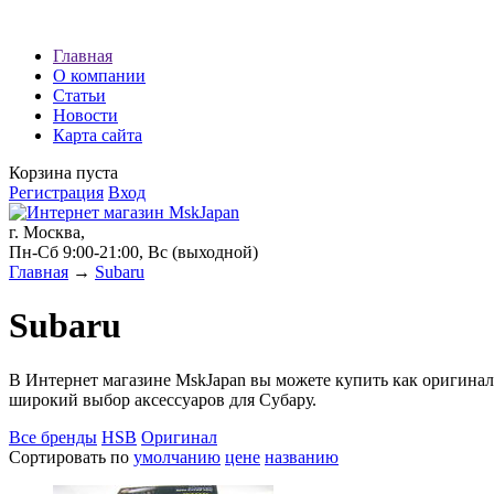
Наши партнеры:
Главная
О компании
экспресс займы
Статьи
Новости
Карта сайта
Корзина пуста
Регистрация
Вход
г. Москва,
Пн-Сб 9:00-21:00, Вс (выходной)
Главная
→
Subaru
Subaru
В Интернет магазине MskJapan вы можете купить как оригиналь
широкий выбор аксессуаров для Субару.
Все бренды
HSB
Оригинал
Сортировать по
умолчанию
цене
названию