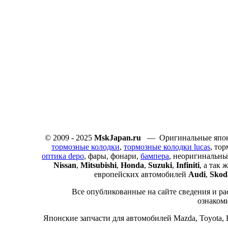
© 2009 - 2025
MskJapan.ru
— Оригинальные японс
тормозные колодки
,
тормозные колодки lucas
, то
оптика depo
, фары, фонари,
бампера
, неоригинальны
Nissan
,
Mitsubishi
,
Honda
,
Suzuki
,
Infiniti
, а так
европейских автомобилей
Audi
,
Skod
Все опубликованные на сайте сведения и ра
ознаком
Японские запчасти для автомобилей Mazda, Toyota, Hon