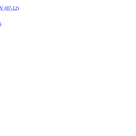
V (07-12)
6