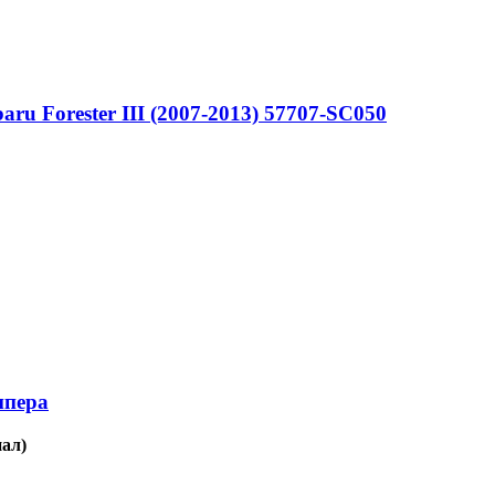
u Forester III (2007-2013) 57707-SC050
мпера
нал)