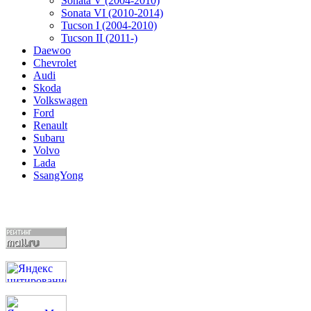
Sonata V (2004-2010)
Sonata VI (2010-2014)
Tucson I (2004-2010)
Tucson II (2011-)
Daewoo
Chevrolet
Audi
Skoda
Volkswagen
Ford
Renault
Subaru
Volvo
Lada
SsangYong