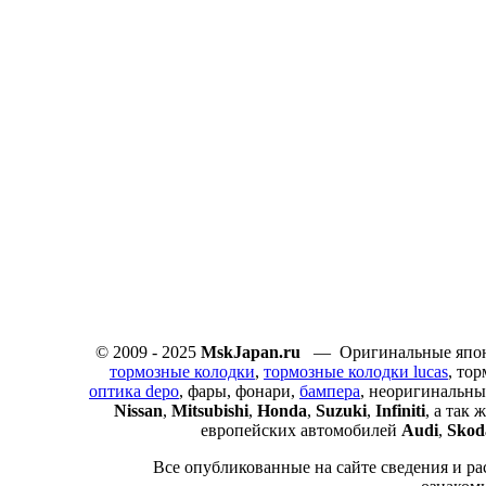
© 2009 - 2025
MskJapan.ru
— Оригинальные японс
тормозные колодки
,
тормозные колодки lucas
, то
оптика depo
, фары, фонари,
бампера
, неоригинальны
Nissan
,
Mitsubishi
,
Honda
,
Suzuki
,
Infiniti
, а так
европейских автомобилей
Audi
,
Skod
Все опубликованные на сайте сведения и ра