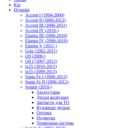
Kia
Hyundai
Accent I (1994-2000)
Accent II (2000-2012)
Accent III (2006-2011)
Accent IV (2010-)
Elantra III (2000-2010)
Elantra IV (2006-2010)
Elantra V (2011-)
Getz (2002-2011)
i20 (2008-)
i30 I (2007-2012)
ix35 (2010-2015)
ix55 (2009-2013)
Santa Fe I (2000-2012)
Santa Fe II (2006-2012)
Solaris (2010-)
Аксессуары
Диски колёсные
Запчасти для ТО
Кузовные детали
Оптика
Подвеска
Тормозная система