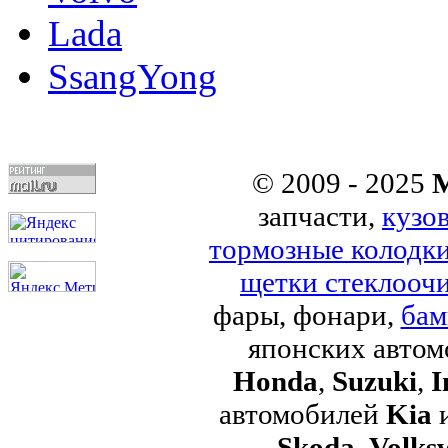
Lada
SsangYong
© 2009 - 2025
M
запчасти,
кузо
тормозные колодк
щетки стеклоочи
фары, фонари,
бам
японских авто
Honda
,
Suzuki
,
I
автомобилей
Kia
Skoda
,
Volks