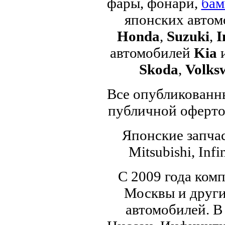
фары, фонари,
бам
японских авто
Honda
,
Suzuki
,
I
автомобилей
Kia
Skoda
,
Volks
Все опубликованны
публичной офертой
Японские запчас
Mitsubishi, Infi
С 2009 года ком
Москвы и други
автомобилей. В