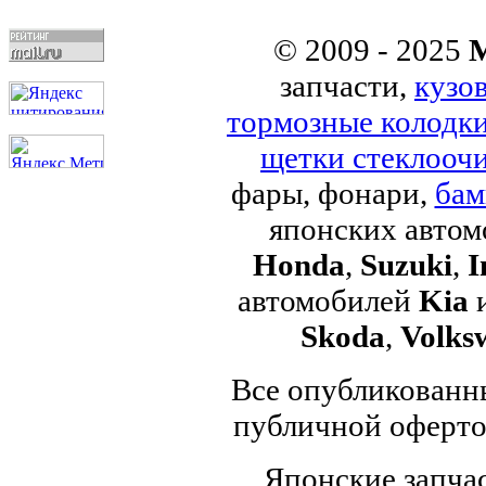
© 2009 - 2025
M
запчасти,
кузо
тормозные колодк
щетки стеклоочи
фары, фонари,
бам
японских авто
Honda
,
Suzuki
,
I
автомобилей
Kia
Skoda
,
Volks
Все опубликованны
публичной офертой
Японские запчас