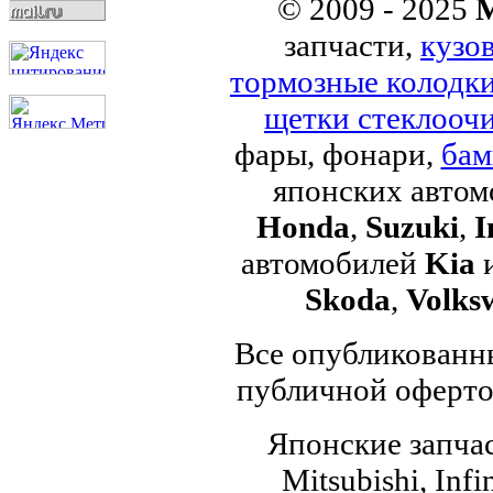
© 2009 - 2025
M
запчасти,
кузо
тормозные колодк
щетки стеклоочи
фары, фонари,
бам
японских авто
Honda
,
Suzuki
,
I
автомобилей
Kia
Skoda
,
Volks
Все опубликованны
публичной офертой
Японские запчас
Mitsubishi, Infi