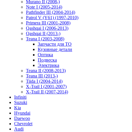
Murano II (2008-)
Note I (2005-2014)
Pathfinder III (2004-2014)
Patrol V (Y61) (1997-2010)
Primera III (2001-2008)
Qashqai I (2006-2013)
Qashqai II (2013-)
Teana I (2003-2008)
Запчасти для ТО
Кузовные детали
Оптика
Подвеска
Электрика
Teana II (2008-2013)
Teana III (2013-)
Tiida I (2004-2014)
X-Trail I (2001-2007)
X-Trail II (2007-2014)
Infiniti
Suzuki
Kia
Hyundai
Daewoo
Chevrolet
Audi