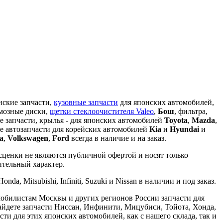
кие запчасти,
кузовные запчасти
для японских автомобилей,
рмозные диски,
щетки стеклоочистителя Valeo
,
Бош
, фильтра,
е запчасти, крылья - для японских автомобилей
Toyota
,
Mazda
,
 же автозапчасти для корейских автомобилей
Kia
и
Hyundai
и
a
,
Volkswagen
,
Ford
всегда в наличие и на заказ.
сценки не являются публичной офертой и носят только
ительный характер.
da, Mitsubishi, Infiniti, Suzuki и Nissan в наличии и под заказ.
мобилистам Москвы и других регионов России запчасти для
айдете запчасти Ниссан, Инфинити, Мицубиси, Тойота, Хонда,
ти для этих японских автомобилей, как с нашего склада, так и