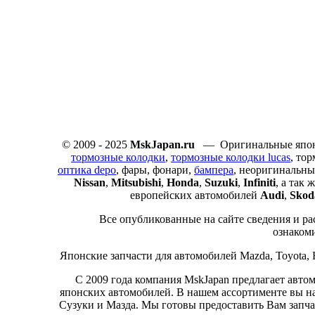
© 2009 - 2025
MskJapan.ru
— Оригинальные японс
тормозные колодки
,
тормозные колодки lucas
, то
оптика depo
, фары, фонари,
бампера
, неоригинальны
Nissan
,
Mitsubishi
,
Honda
,
Suzuki
,
Infiniti
, а так
европейских автомобилей
Audi
,
Skod
Все опубликованные на сайте сведения и ра
ознаком
Японские запчасти для автомобилей Mazda, Toyota, Hon
С 2009 года компания MskJapan предлагает авто
японских автомобилей. В нашем ассортименте вы н
Сузуки и Мазда. Мы готовы предоставить Вам запчас