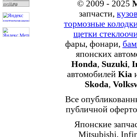
© 2009 - 2025
M
запчасти,
кузо
тормозные колодк
щетки стеклоочи
фары, фонари,
бам
японских авто
Honda
,
Suzuki
,
I
автомобилей
Kia
Skoda
,
Volks
Все опубликованны
публичной офертой
Японские запчас
Mitsubishi, Infi