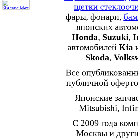
щетки стеклоочи
фары, фонари,
бам
японских авто
Honda
,
Suzuki
,
I
автомобилей
Kia
Skoda
,
Volks
Все опубликованны
публичной офертой
Японские запчас
Mitsubishi, Infi
С 2009 года ком
Москвы и други