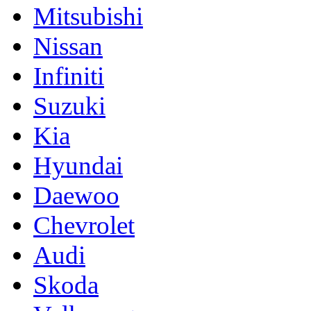
Mitsubishi
Nissan
Infiniti
Suzuki
Kia
Hyundai
Daewoo
Chevrolet
Audi
Skoda