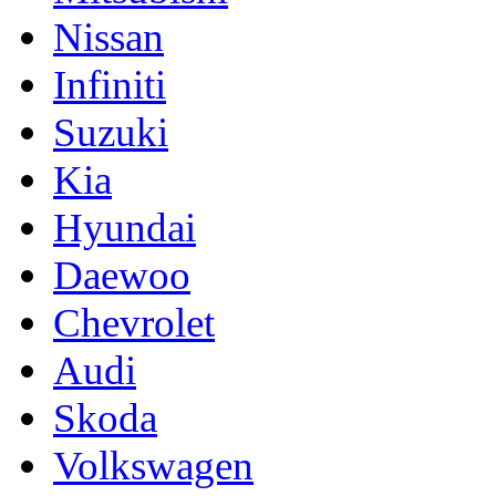
Nissan
Infiniti
Suzuki
Kia
Hyundai
Daewoo
Chevrolet
Audi
Skoda
Volkswagen