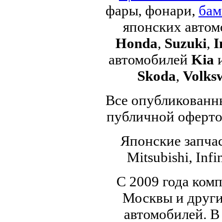
фары, фонари,
бам
японских авто
Honda
,
Suzuki
,
I
автомобилей
Kia
Skoda
,
Volks
Все опубликованны
публичной офертой
Японские запчас
Mitsubishi, Infi
С 2009 года ком
Москвы и други
автомобилей. В