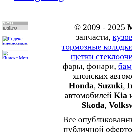
© 2009 - 2025
M
запчасти,
кузо
тормозные колодк
щетки стеклоочи
фары, фонари,
бам
японских авто
Honda
,
Suzuki
,
I
автомобилей
Kia
Skoda
,
Volks
Все опубликованны
публичной офертой