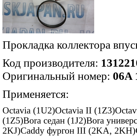
Прокладка коллектора впу
Код производителя:
131221
Оригинальный номер:
06A 
Применяется:
Octavia (1U2)Octavia II (1Z3)Octa
(1Z5)
Bora седан (1J2)Bora универс
2KJ)Caddy фургон III (2KA, 2KH)G