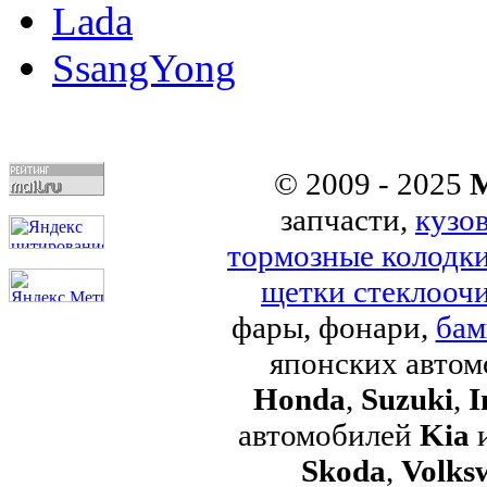
Lada
SsangYong
© 2009 - 2025
M
запчасти,
кузо
тормозные колодк
щетки стеклоочи
фары, фонари,
бам
японских авто
Honda
,
Suzuki
,
I
автомобилей
Kia
Skoda
,
Volks