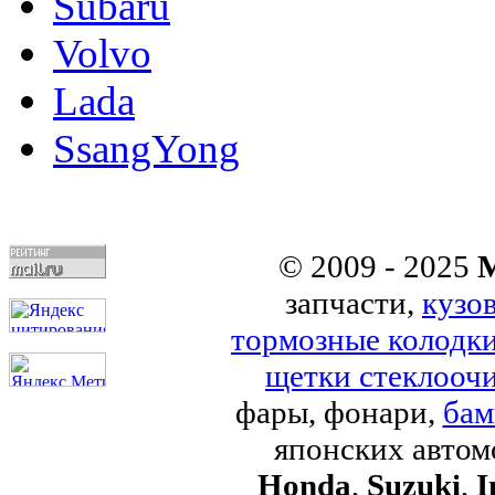
Subaru
Volvo
Lada
SsangYong
© 2009 - 2025
M
запчасти,
кузо
тормозные колодк
щетки стеклоочи
фары, фонари,
бам
японских авто
Honda
,
Suzuki
,
I