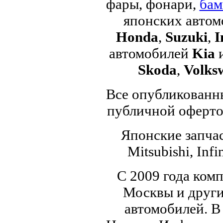
фары, фонари,
бам
японских авто
Honda
,
Suzuki
,
I
автомобилей
Kia
Skoda
,
Volks
Все опубликованны
публичной офертой
Японские запчас
Mitsubishi, Infi
С 2009 года ком
Москвы и други
автомобилей. В