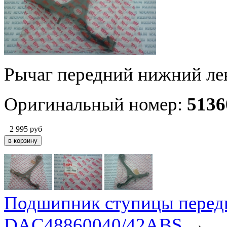
Рычаг передний нижний л
Оригинальный номер:
513
2 995
руб
Подшипник ступицы передне
DAC48860040/42ABS
→