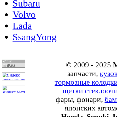
Subaru
Volvo
Lada
SsangYong
© 2009 - 2025
M
запчасти,
кузо
тормозные колодк
щетки стеклоочи
фары, фонари,
бам
японских авто
Honda
,
Suzuki
,
I