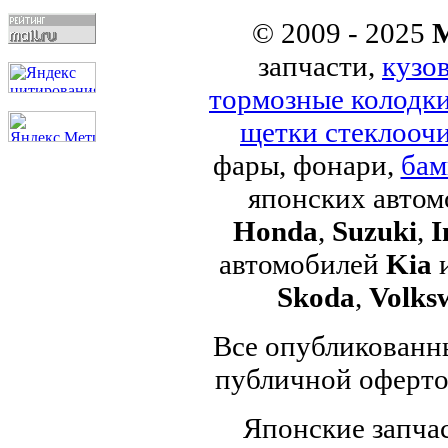
© 2009 - 2025
M
запчасти,
кузо
тормозные колодк
щетки стеклоочи
фары, фонари,
бам
японских авто
Honda
,
Suzuki
,
I
автомобилей
Kia
Skoda
,
Volks
Все опубликованны
публичной офертой
Японские запчас