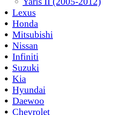
Yaris II (2005-2012)
Lexus
Honda
Mitsubishi
Nissan
Infiniti
Suzuki
Kia
Hyundai
Daewoo
Chevrolet