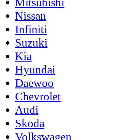
Mitsubishi
Nissan
Infiniti
Suzuki
Kia
Hyundai
Daewoo
Chevrolet
Audi
Skoda
Volkswagen