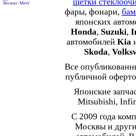
щетки стеклоочи
фары, фонари,
бам
японских авто
Honda
,
Suzuki
,
I
автомобилей
Kia
Skoda
,
Volks
Все опубликованны
публичной офертой
Японские запчас
Mitsubishi, Infi
С 2009 года ком
Москвы и други