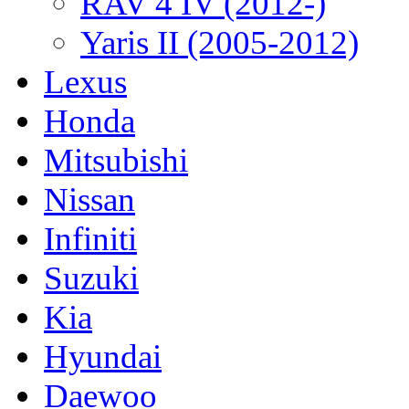
RAV 4 IV (2012-)
Yaris II (2005-2012)
Lexus
Honda
Mitsubishi
Nissan
Infiniti
Suzuki
Kia
Hyundai
Daewoo