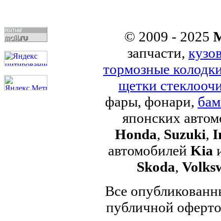
© 2009 - 2025
M
запчасти,
кузо
тормозные колодк
щетки стеклоочи
фары, фонари,
бам
японских авто
Honda
,
Suzuki
,
I
автомобилей
Kia
Skoda
,
Volks
Все опубликованны
публичной офертой