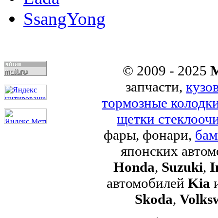
SsangYong
© 2009 - 2025
M
запчасти,
кузо
тормозные колодк
щетки стеклоочи
фары, фонари,
бам
японских авто
Honda
,
Suzuki
,
I
автомобилей
Kia
Skoda
,
Volks