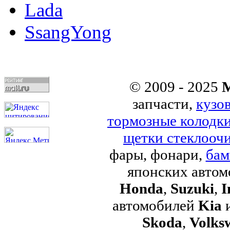
Lada
SsangYong
© 2009 - 2025
M
запчасти,
кузо
тормозные колодк
щетки стеклоочи
фары, фонари,
бам
японских авто
Honda
,
Suzuki
,
I
автомобилей
Kia
Skoda
,
Volks