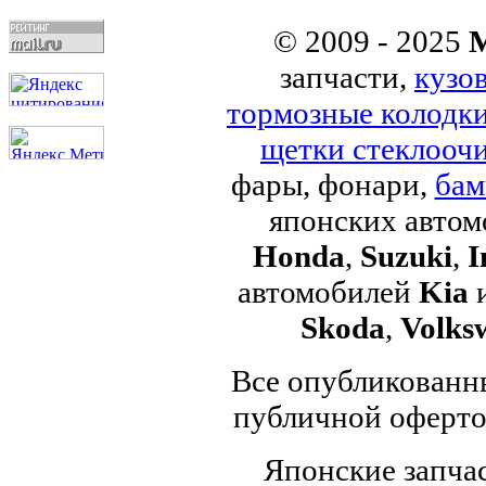
© 2009 - 2025
M
запчасти,
кузо
тормозные колодк
щетки стеклоочи
фары, фонари,
бам
японских авто
Honda
,
Suzuki
,
I
автомобилей
Kia
Skoda
,
Volks
Все опубликованны
публичной офертой
Японские запчас