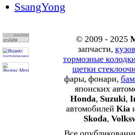
SsangYong
© 2009 - 2025
M
запчасти,
кузо
тормозные колодк
щетки стеклоочи
фары, фонари,
бам
японских авто
Honda
,
Suzuki
,
I
автомобилей
Kia
Skoda
,
Volks
Все опубликованны