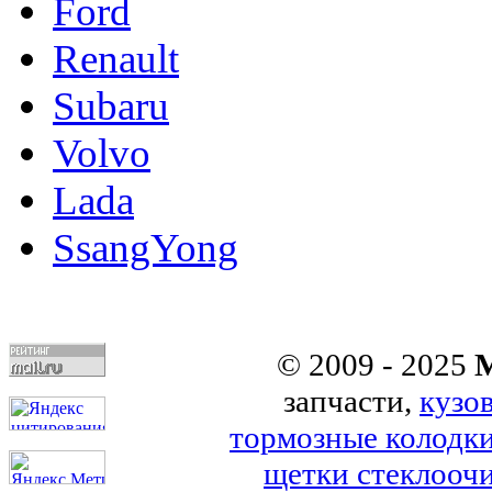
Ford
Renault
Subaru
Volvo
Lada
SsangYong
© 2009 - 2025
M
запчасти,
кузо
тормозные колодк
щетки стеклоочи