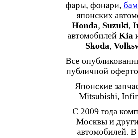
фары, фонари,
бам
японских авто
Honda
,
Suzuki
,
I
автомобилей
Kia
Skoda
,
Volks
Все опубликованны
публичной офертой
Японские запчас
Mitsubishi, Infi
С 2009 года ком
Москвы и други
автомобилей. В