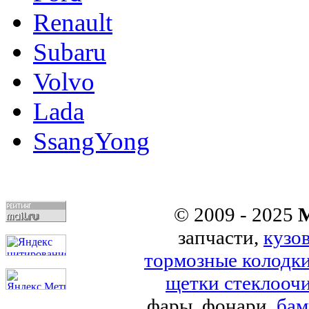
Renault
Subaru
Volvo
Lada
SsangYong
© 2009 - 2025
M
запчасти,
кузо
тормозные колодк
щетки стеклоочи
фары, фонари,
бам