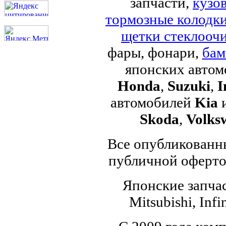
запчасти,
кузо
тормозные колодк
щетки стеклоочи
фары, фонари,
бам
японских авто
Honda
,
Suzuki
,
I
автомобилей
Kia
Skoda
,
Volks
Все опубликованны
публичной офертой
Японские запчас
Mitsubishi, Infi