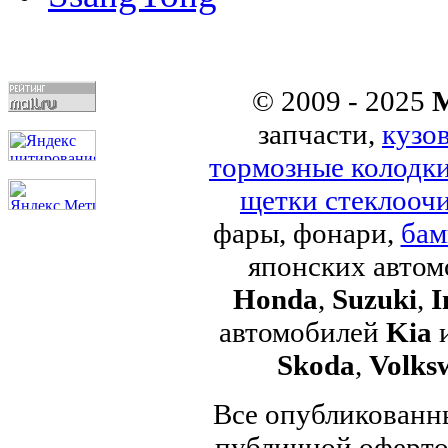
© 2009 - 2025
M
запчасти,
кузо
тормозные колодк
щетки стеклоочи
фары, фонари,
бам
японских авто
Honda
,
Suzuki
,
I
автомобилей
Kia
Skoda
,
Volks
Все опубликованны
публичной офертой