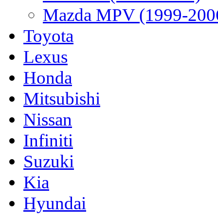
Mazda MPV (1999-200
Toyota
Lexus
Honda
Mitsubishi
Nissan
Infiniti
Suzuki
Kia
Hyundai