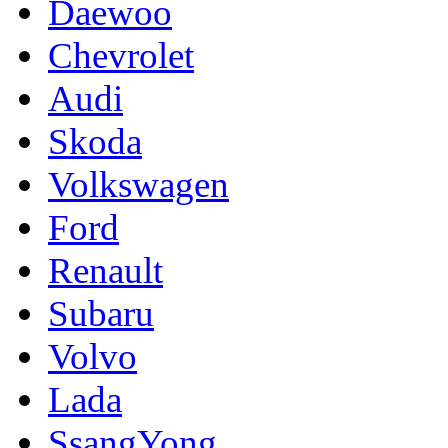
Daewoo
Chevrolet
Audi
Skoda
Volkswagen
Ford
Renault
Subaru
Volvo
Lada
SsangYong