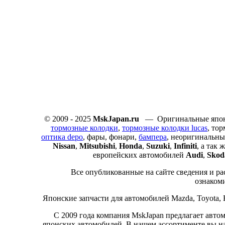
© 2009 - 2025
MskJapan.ru
— Оригинальные японс
тормозные колодки
,
тормозные колодки lucas
, то
оптика depo
, фары, фонари,
бампера
, неоригинальны
Nissan
,
Mitsubishi
,
Honda
,
Suzuki
,
Infiniti
, а так
европейских автомобилей
Audi
,
Skod
Все опубликованные на сайте сведения и ра
ознаком
Японские запчасти для автомобилей Mazda, Toyota, Hon
С 2009 года компания MskJapan предлагает авто
японских автомобилей. В нашем ассортименте вы н