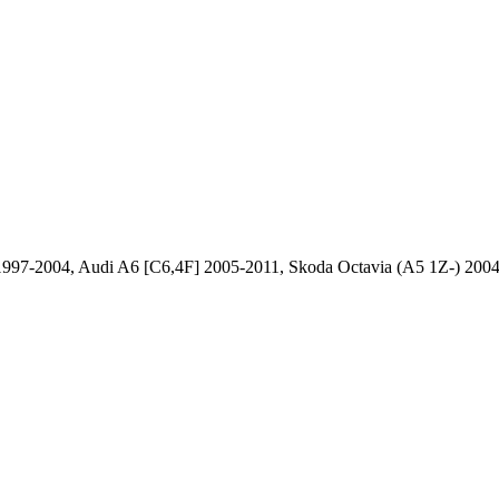
 1997-2004, Audi A6 [C6,4F] 2005-2011, Skoda Octavia (A5 1Z-) 2