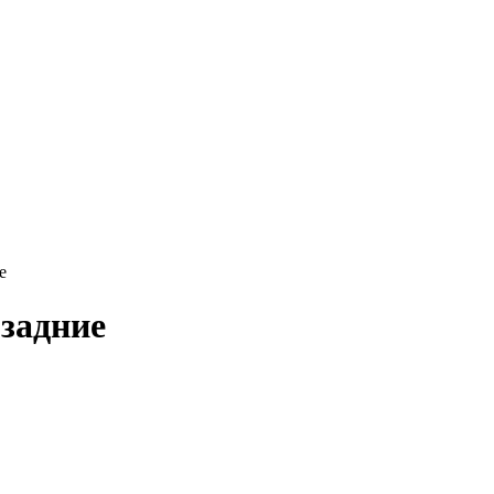
е
задние