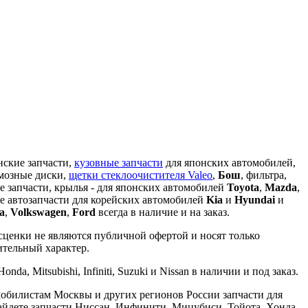
кие запчасти,
кузовные запчасти
для японских автомобилей,
рмозные диски,
щетки стеклоочистителя Valeo
,
Бош
, фильтра,
е запчасти, крылья - для японских автомобилей
Toyota
,
Mazda
,
 же автозапчасти для корейских автомобилей
Kia
и
Hyundai
и
a
,
Volkswagen
,
Ford
всегда в наличие и на заказ.
сценки не являются публичной офертой и носят только
ительный характер.
da, Mitsubishi, Infiniti, Suzuki и Nissan в наличии и под заказ.
мобилистам Москвы и других регионов России запчасти для
айдете запчасти Ниссан, Инфинити, Мицубиси, Тойота, Хонда,