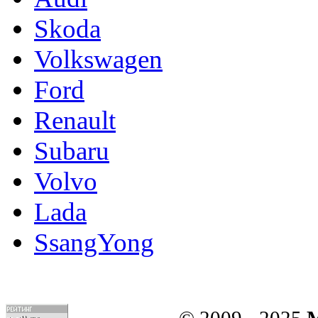
Skoda
Volkswagen
Ford
Renault
Subaru
Volvo
Lada
SsangYong