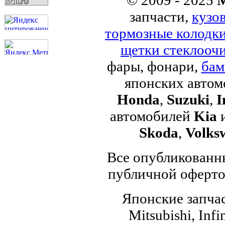
© 2009 - 2025
M
запчасти,
кузо
тормозные колодк
щетки стеклоочи
фары, фонари,
бам
японских авто
Honda
,
Suzuki
,
I
автомобилей
Kia
Skoda
,
Volks
Все опубликованны
публичной офертой
Японские запчас
Mitsubishi, Infi