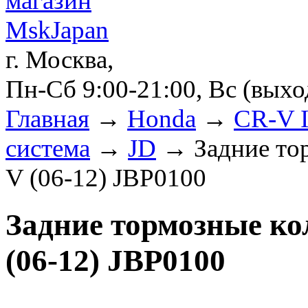
г. Москва,
Пн-Сб 9:00-21:00, Вс (вых
Главная
→
Honda
→
CR-V I
система
→
JD
→ Задние тор
V (06-12) JBP0100
Задние тормозные ко
(06-12) JBP0100