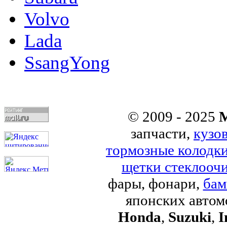
Volvo
Lada
SsangYong
© 2009 - 2025
M
запчасти,
кузо
тормозные колодк
щетки стеклоочи
фары, фонари,
бам
японских авто
Honda
,
Suzuki
,
I