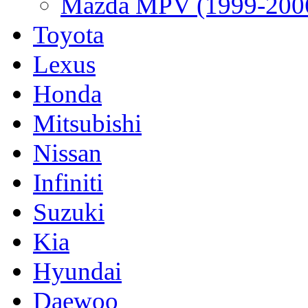
Mazda MPV (1999-200
Toyota
Lexus
Honda
Mitsubishi
Nissan
Infiniti
Suzuki
Kia
Hyundai
Daewoo