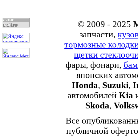
© 2009 - 2025
M
запчасти,
кузо
тормозные колодк
щетки стеклоочи
фары, фонари,
бам
японских авто
Honda
,
Suzuki
,
I
автомобилей
Kia
Skoda
,
Volks
Все опубликованны
публичной офертой