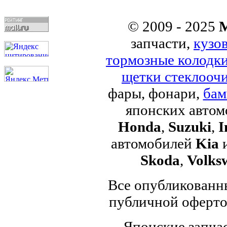
© 2009 - 2025
M
запчасти,
кузо
тормозные колодк
щетки стеклоочи
фары, фонари,
бам
японских авто
Honda
,
Suzuki
,
I
автомобилей
Kia
Skoda
,
Volks
Все опубликованны
публичной офертой
Японские запчас