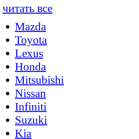
читать все
Mazda
Toyota
Lexus
Honda
Mitsubishi
Nissan
Infiniti
Suzuki
Kia