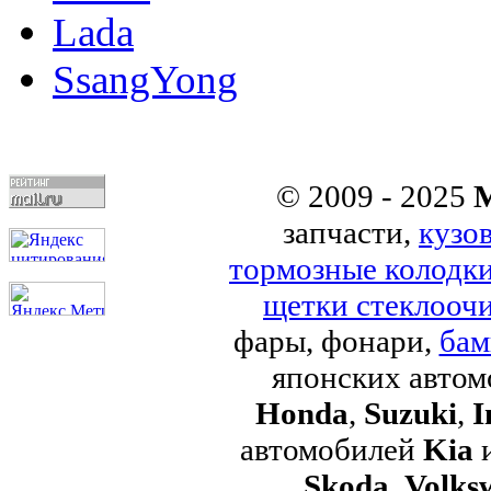
Lada
SsangYong
© 2009 - 2025
M
запчасти,
кузо
тормозные колодк
щетки стеклоочи
фары, фонари,
бам
японских авто
Honda
,
Suzuki
,
I
автомобилей
Kia
Skoda
,
Volks