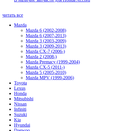
читать все
Mazda
Mazda 6 (2002-2008)
Mazda 6 (2007-2013)
Mazda 3 (2003-2009)
Mazda 3 (2009-2013)
Mazda CX-7 (2006-)
Mazda 2 (2008-)
Mazda Premacy (1999-2004)
Mazda CX-5 (2011-)
Mazda 5 (2005-2010)
Mazda MPV (1999-2006)
Toyota
Lexus
Honda
Mitsubishi
Nissan
Infiniti
Suzuki
Kia
Hyundai
Daewoo