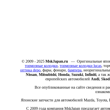
© 2009 - 2025
MskJapan.ru
— Оригинальные японс
тормозные колодки
,
тормозные колодки lucas
, то
оптика depo
, фары, фонари,
бампера
, неоригинальны
Nissan
,
Mitsubishi
,
Honda
,
Suzuki
,
Infiniti
, а так
европейских автомобилей
Audi
,
Skod
Все опубликованные на сайте сведения и ра
ознаком
Японские запчасти для автомобилей Mazda, Toyota, Hon
С 2009 года компания MskJapan предлагает авто