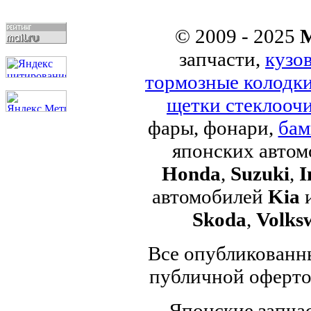
© 2009 - 2025
M
запчасти,
кузо
тормозные колодк
щетки стеклоочи
фары, фонари,
бам
японских авто
Honda
,
Suzuki
,
I
автомобилей
Kia
Skoda
,
Volks
Все опубликованны
публичной офертой
Японские запчас