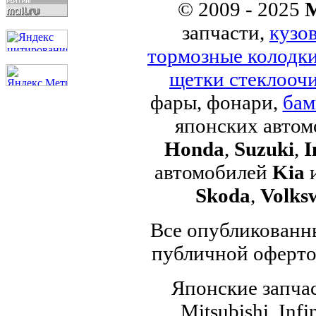
© 2009 - 2025
M
запчасти,
кузо
тормозные колодк
щетки стеклоочи
фары, фонари,
бам
японских авто
Honda
,
Suzuki
,
I
автомобилей
Kia
Skoda
,
Volks
Все опубликованны
публичной офертой
Японские запчас
Mitsubishi, Infi