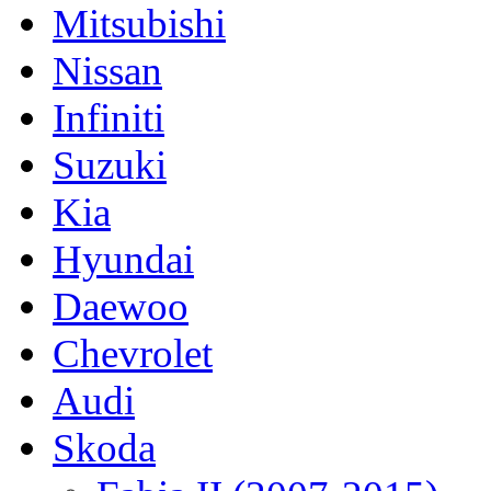
Mitsubishi
Nissan
Infiniti
Suzuki
Kia
Hyundai
Daewoo
Chevrolet
Audi
Skoda