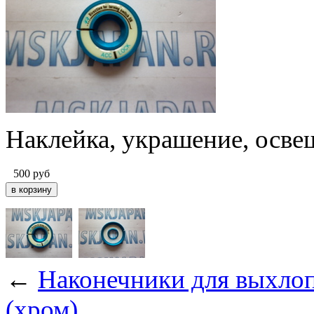
Наклейка, украшение, осве
500
руб
←
Наконечники для выхло
(хром)